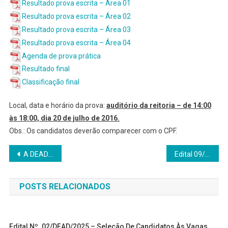
Resultado prova escrita – Área 01
Resultado prova escrita – Área 02
Resultado prova escrita – Área 03
Resultado prova escrita – Área 04
Agenda de prova prática
Resultado final
Classificação final
Local, data e horário da prova:
auditório da reitoria – de 14:00
às 18:00, dia 20 de julho de 2016.
Obs.: Os candidatos deverão comparecer com o CPF.
Navegação
A DEAD promove curso a distância para formação de tutores
Edital 09/ DEAD/ 2016 – Seleção de Tutores Bolsistas UAB/CAPES – Administração Pública
de
POSTS RELACIONADOS
Post
Edital Nº. 02/DEAD/2025 – Seleção De Candidatos Às Vagas