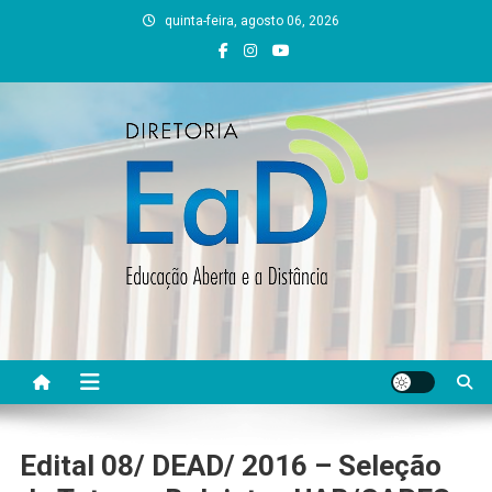
Skip
quinta-feira, agosto 06, 2026
to
content
DEAD UFVJM
EAD UFVJM Página
Edital 08/ DEAD/ 2016 – Seleção