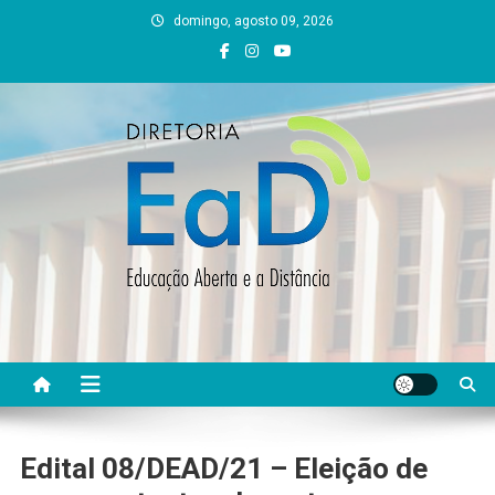
Skip
domingo, agosto 09, 2026
to
content
DEAD UFVJM
EAD UFVJM Página
Edital 08/DEAD/21 – Eleição de