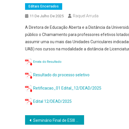
Editais Encerrados
Raquel Arruda
11 De Julho De 2025
A Diretora de Educação Aberta e a Distância da Universi
público o Chamamento para professores efetivos lotado
assumir uma ou mais das Unidades Curriculares indicadas
UAB) nos cursos na modalidade a distância de Licenciat
Errata do Resultado
Resultado do processo seletivo
Retificacao_01 Edital_12/DEAD/2025
Edital 12/DEAD/2025
Navegação
Seminário Final de ESIII – 2025/1 – Socialização de Experiências Vivenciadas no ESIII: Reflexão sobre ações realizadas