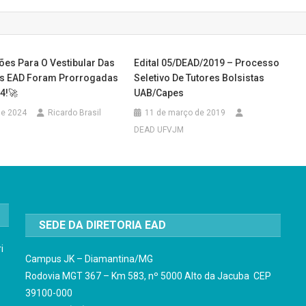
ões Para O Vestibular Das
Edital 05/DEAD/2019 – Processo
as EAD Foram Prorrogadas
Seletivo De Tutores Bolsistas
4!🚀
UAB/Capes
 de 2024
Ricardo Brasil
11 de março de 2019
DEAD UFVJM
SEDE DA DIRETORIA EAD
i
Campus JK – Diamantina/MG
Rodovia MGT 367 – Km 583, nº 5000 Alto da Jacuba CEP
39100-000