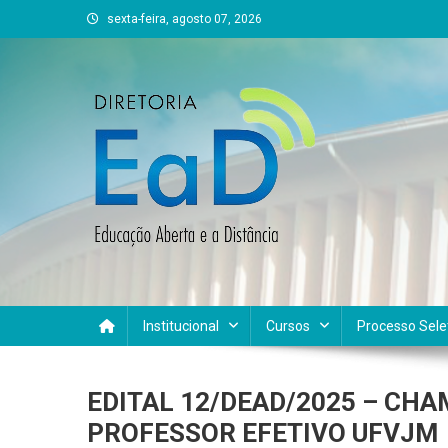
Skip
sexta-feira, agosto 07, 2026
to
content
DEAD UFVJM
EAD UFVJM Página
Institucional
Cursos
Processo Sele
EDITAL 12/DEAD/2025 – CH
PROFESSOR EFETIVO UFVJM