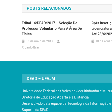
de
POSTS RELACIONADOS
Post
Edital 14/DEAD/2017 – Seleção De
🚀As Inscriç
Professor Voluntário Para A Área De
Licenciatur
Física
Até 23/4/202
30 de maio de 2017
18 de abril
Ricardo Brasil
DEAD – UFVJM
Universidade Federal dos Vales do Jequitinhonha e Mucur
Diretoria de Educação Aberta e a Distância
Desenvolvido pela equipe de Tecnologia da Informação e
Suporte da DEaD