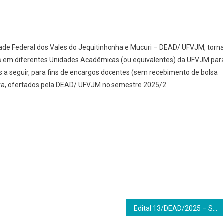
dade Federal dos Vales do Jequitinhonha e Mucuri – DEAD/ UFVJM, torn
s em diferentes Unidades Acadêmicas (ou equivalentes) da UFVJM par
 a seguir, para fins de encargos docentes (sem recebimento de bolsa
ura, ofertados pela DEAD/ UFVJM no semestre 2025/2.
Edital 13/DEAD/2025 – Seleção de Professor para a Especialização EAD em Ensino de Geografia