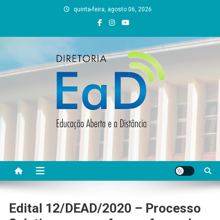
Skip
quinta-feira, agosto 06, 2026
to
content
DEAD UFVJM
EAD UFVJM Página
Edital 12/DEAD/2020 – Processo