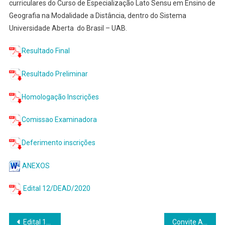
curriculares do Curso de Especialização Lato Sensu em Ensino de
Geografia na Modalidade a Distância, dentro do Sistema
Universidade Aberta do Brasil – UAB.
Resultado Final
Resultado Preliminar
Homologação Inscrições
Comissao Examinadora
Deferimento inscrições
ANEXOS
Edital 12/DEAD/2020
Navegação
Edital 13/ DEAD/ 2020 – Seleção de Tutores a distância para Especialização em Ensino de Geografia
Convite Aula Inaugural – Universidade e Democracia com Nilma Lino Gomes