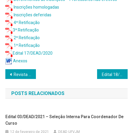
Inscrições homologadas
Inscrições deferidas
4ª Retificação
3ª Retificação
2ª Retificação
1ª Retificação
Edital 17/DEAD/2020
Anexos
Navegação
Revista EducEaD recebe propostas de trabalho para a primeira edição
Edital 18/DEAD/2020 – Seleção de Professores bolsistas para o curso de Adm. Pública
de
POSTS RELACIONADOS
Post
Edital 03/DEAD/2021 – Seleção Interna Para Coordenador De
Curso
12 de fevereiro de 2021
DEAD UFVJM