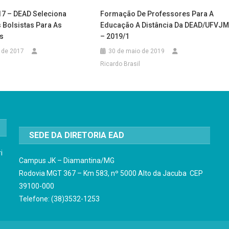
17 – DEAD Seleciona
Formação De Professores Para A
 Bolsistas Para As
Educação A Distância Da DEAD/UFVJ
s
– 2019/1
 de 2017
30 de maio de 2019
Ricardo Brasil
SEDE DA DIRETORIA EAD
i
Campus JK – Diamantina/MG
Rodovia MGT 367 – Km 583, nº 5000 Alto da Jacuba CEP
39100-000
Telefone: (38)3532-1253