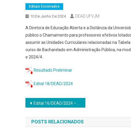
Editais Encerrados
DEAD UFVJM
10 De Junho De 2024
A Diretora de Educação Aberta e a Distância da Universi
público o Chamamento para professores efetivos lotado
assumir as Unidades Curriculares relacionadas na Tabel
curso de Bacharelado em Administração Pública, na mod
e 2024/4.
Resultado Preliminar
Edital 18/DEAD/2024
Navegação
Edital 16/DEAD/2024 – Processo Seletivo para Cadastro de Reserva Professor Formador l ou ll (UAB) Curso de Especialização Lato Sensu Didática, Práticas de Ensino e Tecnologias Educacionais
de
POSTS RELACIONADOS
Post