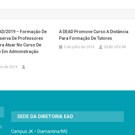
EAD/2019 – Formação De
A DEAD Promove Curso A Distância
serva De Professores
Para Formação De Tutores
ra Atuar No Curso De
5 de julho de 2016
DEAD UFVJM
o Em Administração
ro de 2019
SEDE DA DIRETORIA EAD
i
Campus JK – Diamantina/MG