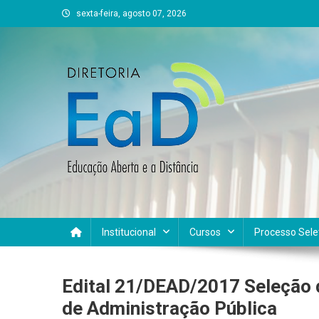
Skip
sexta-feira, agosto 07, 2026
to
content
DEAD UFVJM
EAD UFVJM Página
Institucional
Cursos
Processo Sele
Edital 21/DEAD/2017 Seleção d
de Administração Pública