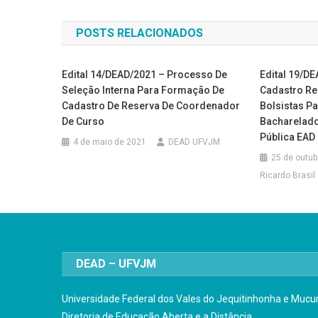
de
POSTS RELACIONADOS
Post
Edital 14/DEAD/2021 – Processo De
Edital 19/D
Seleção Interna Para Formação De
Cadastro Re
Cadastro De Reserva De Coordenador
Bolsistas Pa
De Curso
Bacharelad
Pública EAD
4 de maio de 2021
DEAD UFVJM
25 de outub
Ricardo Brasil
DEAD – UFVJM
Universidade Federal dos Vales do Jequitinhonha e Mucur
Diretoria de Educação Aberta e a Distância