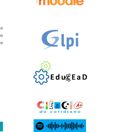
so
ão
es