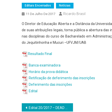
Editais Encerrados
Notícias
Ricardo Brasil
11 De Julho De 2017
O Diretor de Educação Aberta e a Distância da Universi
de suas atribuições legais, torna pública a abertura da
nas disciplinas do curso de Bacharelado em Administraç
do Jequitinhonha e Mucuri –UFVJM/UAB
Resultado Final
Banca examinadora
Horário da prova didática
Retificação de deferimento das inscrições
Deferimento das inscrições
Edital
Navegação
Edital 20/2017 – DEAD seleciona tutores presencias para as graduações