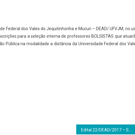
dade Federal dos Vales do Jequitinhonha e Mucuri – DEAD/ UFVJM, no u
s inscrições para a seleção interna de professores BOLSISTAS que atuar
ão Pública na modalidade a distância da Universidade Federal dos Val
Edital 22/DEAD/2017 – Seleção interna de professores bolsistas