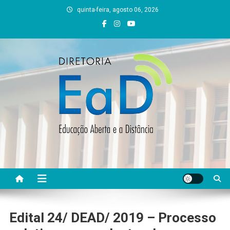
Skip
quinta-feira, agosto 06, 2026
to
content
DEAD UFVJM
EAD UFVJM Página
Edital 24/ DEAD/ 2019 – Processo