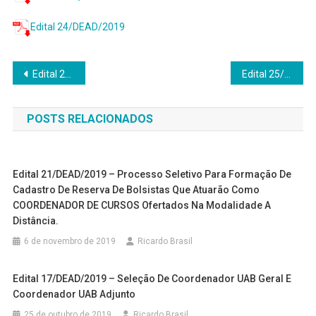
Edital 24/DEAD/2019
Navegação
Edital 21/2020 ( Novo) – Especialização – Ensino em Ciências – Anos Finais do Ensino Fundamental – CIÊNCIA É 10!
Edital 25/DEAD/UFVJM – Processo seletivo para cadastro de reserva de bolsistas UAB/CAPES
de
POSTS RELACIONADOS
Post
Edital 21/DEAD/2019 – Processo Seletivo Para Formação De
Cadastro De Reserva De Bolsistas Que Atuarão Como
COORDENADOR DE CURSOS Ofertados Na Modalidade A
Distância.
6 de novembro de 2019
Ricardo Brasil
Edital 17/DEAD/2019 – Seleção De Coordenador UAB Geral E
Coordenador UAB Adjunto
25 de outubro de 2019
Ricardo Brasil