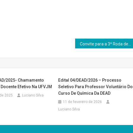
Convite para a 3ª Roda de Conversa entre Discentes de Matemática e a Coordenação de Curso – 2024/2
EAD/2025- Chamamento
Edital 04/DEAD/2026 – Processo
a Docente Efetivo Na UFVJM
Seletivo Para Professor Voluntário Do
Curso De Química Da DEAD
 de 2025
Luciano Silva
11 de fevereiro de 2026
Luciano Silva