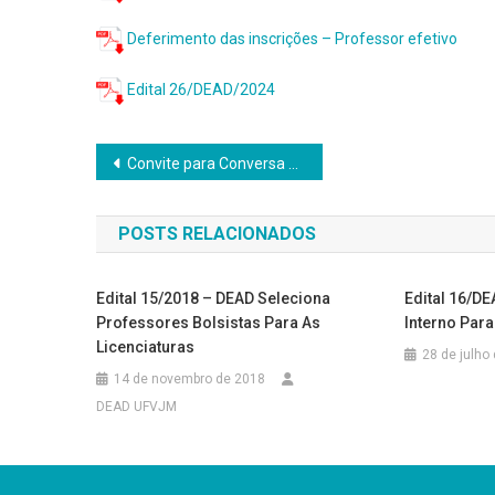
Deferimento das inscrições – Professor efetivo
Edital 26/DEAD/2024
Navegação
Convite para Conversa sobre o ENADE 2024 – Licenciaturas em Matemática, Física, Química e Pedagogia DEAD/UFVJM
de
POSTS RELACIONADOS
Post
Edital 15/2018 – DEAD Seleciona
Edital 16/D
Professores Bolsistas Para As
Interno Par
Licenciaturas
28 de julho
14 de novembro de 2018
DEAD UFVJM