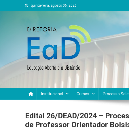
Skip
quinta-feira, agosto 06, 2026
to
content
DEAD UFVJM
EAD UFVJM Página
Institucional
Cursos
Processo Sele
Edital 26/DEAD/2024 – Proces
de Professor Orientador Bolsi