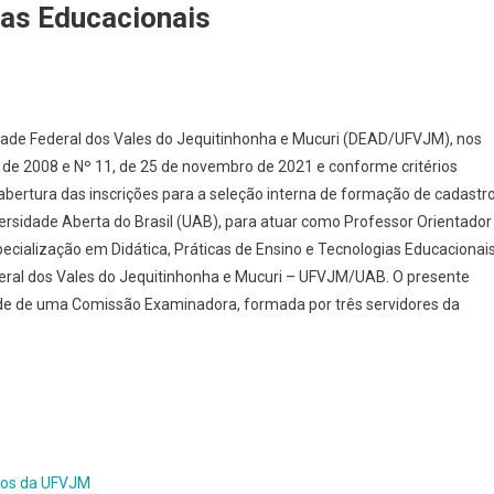
ias Educacionais
idade Federal dos Vales do Jequitinhonha e Mucuri (DEAD/UFVJM), nos
de 2008 e Nº 11, de 25 de novembro de 2021 e conforme critérios
a abertura das inscrições para a seleção interna de formação de cadastr
sidade Aberta do Brasil (UAB), para atuar como Professor Orientador
ecialização em Didática, Práticas de Ensino e Tecnologias Educacionai
eral dos Vales do Jequitinhonha e Mucuri – UFVJM/UAB. O presente
ade de uma Comissão Examinadora, formada por três servidores da
ivos da UFVJM