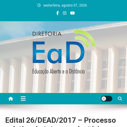
Skip
sexta-feira, agosto 07, 2026
to
content
DEAD UFVJM
EAD UFVJM Página
Edital 26/DEAD/2017 – Processo