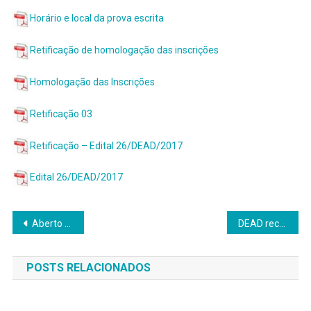
Horário e local da prova escrita
Retificação de homologação das inscrições
Homologação das Inscrições
Retificação 03
Retificação – Edital 26/DEAD/2017
Edital 26/DEAD/2017
Navegação
Aberto prazo para aproveitamento de estudos calouros EaD 2017/2
DEAD recebe professores da Universidade Nacional Arturo Jauretche, Argentina
de
POSTS RELACIONADOS
Post