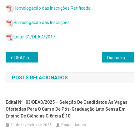
Homologação das Inscrições Retificada
Homologação das Inscrições
Edital 31/DEAD/2017
Navegação
DEAD promove curso de formação para tutores
Dia nacional da Educação a Distância
de
POSTS RELACIONADOS
Post
Edital Nº. 03/DEAD/2025 – Seleção De Candidatos Às Vagas
Ofertadas Para O Curso De Pós-Graduação Lato Sensu Em
Ensino De Ciências Ciência É 10!
11 de fevereiro de 2025
Raquel Arruda