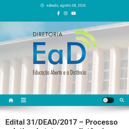
Skip
sábado, agosto 08, 2026
to
content
DEAD UFVJM
EAD UFVJM Página
Edital 31/DEAD/2017 – Processo