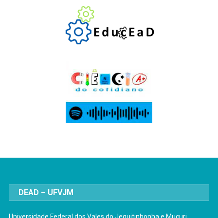
DEAD – UFVJM
Universidade Federal dos Vales do Jequitinhonha e Mucuri