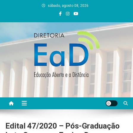
Skip
sábado, agosto 08, 2026
to
content
DEAD UFVJM
EAD UFVJM Página
Edital 47/2020 – Pós-Graduação