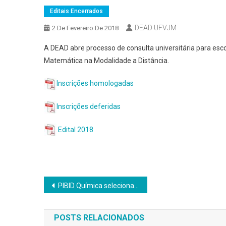
Editais Encerrados
DEAD UFVJM
2 De Fevereiro De 2018
A DEAD abre processo de consulta universitária para es
Matemática na Modalidade a Distância.
Inscrições homologadas
Inscrições deferidas
Edital 2018
Navegação
PIBID Química seleciona bolsistas
de
POSTS RELACIONADOS
Post