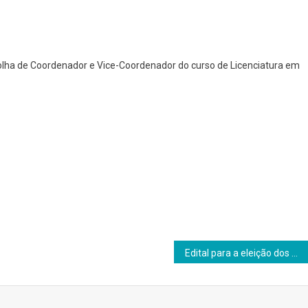
colha de Coordenador e Vice-Coordenador do curso de Licenciatura em
Edital para a eleição dos Vice-coordenadores dos cursos de Física e Química