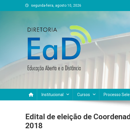
Skip
segunda-feira, agosto 10, 2026
to
content
DEAD UFVJM
EAD UFVJM Página
Institucional
Cursos
Processo Sele
Edital de eleição de Coordena
2018