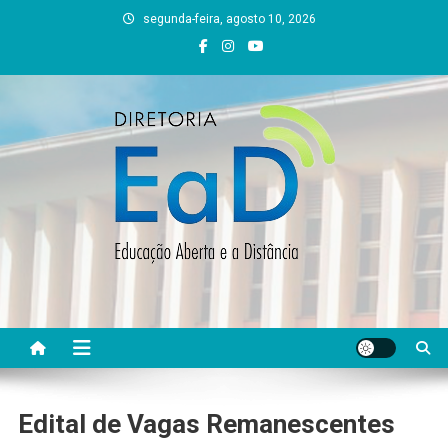
Skip
segunda-feira, agosto 10, 2026
to
content
DEAD UFVJM
EAD UFVJM Página
Edital de Vagas Remanescentes