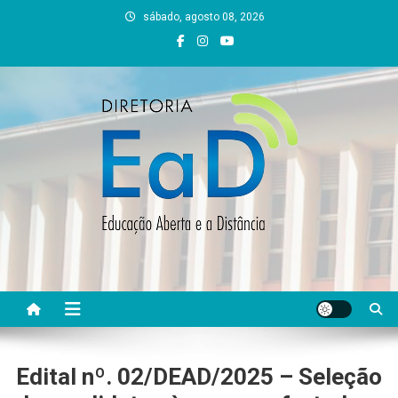
Skip
sábado, agosto 08, 2026
to
content
DEAD UFVJM
EAD UFVJM Página
Edital nº. 02/DEAD/2025 – Seleção