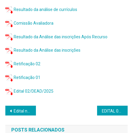
Resultado da análise de currículos
Comissão Avaliadora
Resultado da Análise das inscrições Após Recurso
Resultado da Análise das inscrições
Retificação 02
Retificação 01
Edital 02/DEAD/2025
Navegação
Edital nº. 03/DEAD/2025 – Seleção de candidatos às vagas ofertadas para o curso de Pós-Graduação Lato Sensu em ensino de Ciências Ciência é 10!
EDITAL 04/DEAD/2025 – Chamamento interno para professor efetivo UFVJM
de
POSTS RELACIONADOS