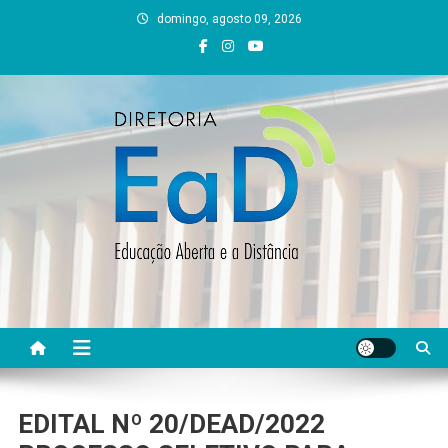
Skip
domingo, agosto 09, 2026
to
content
DEAD UFVJM
EAD UFVJM Página
EDITAL Nº 20/DEAD/2022