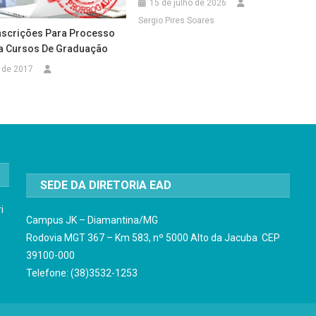
15 de julho de 2026
Sergio Pires Soares
nscrições Para Processo
ra Cursos De Graduação
 de 2017
SEDE DA DIRETORIA EAD
i
Campus JK – Diamantina/MG
Rodovia MGT 367 – Km 583, nº 5000 Alto da Jacuba CEP
39100-000
Telefone: (38)3532-1253