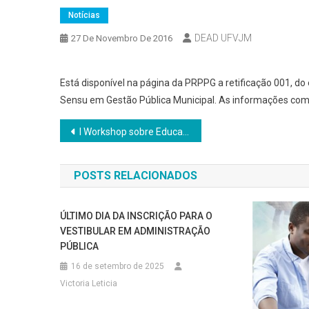
Notícias
DEAD UFVJM
27 De Novembro De 2016
Está disponível na página da PRPPG a retificação 001, d
Sensu em Gestão Pública Municipal. As informações com
Navegação
I Workshop sobre Educação a Distância na UFVJM
de
POSTS RELACIONADOS
Post
ÚLTIMO DIA DA INSCRIÇÃO PARA O
VESTIBULAR EM ADMINISTRAÇÃO
PÚBLICA
16 de setembro de 2025
Victoria Leticia