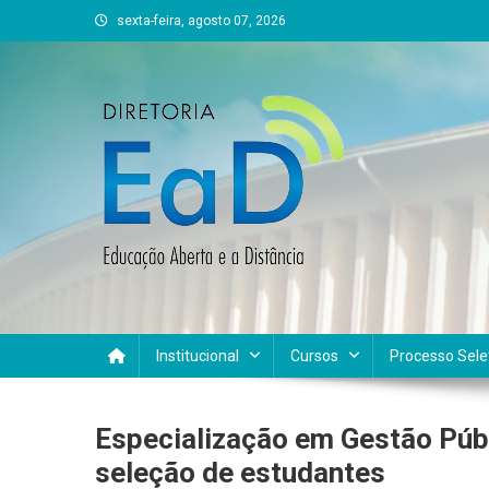
Skip
sexta-feira, agosto 07, 2026
to
content
DEAD UFVJM
EAD UFVJM Página
Institucional
Cursos
Processo Sele
Especialização em Gestão Públi
seleção de estudantes