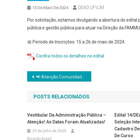
DEAD UFVJM
15 De Maio De 2024
Por solicitação, estamos divulgando a abertura do edital
pública e gestão pública para atuar na Direção da FAMMU
📅 Período de Inscrições: 15 a 26 de maio de 2024.
Confira todos os detalhes no edital
Navegação
📢 Atenção Comunidade Acadêmica! 📢
de
POSTS RELACIONADOS
Post
Vestibular Da Administração Pública –
Edital 14/D
Atenção! As Datas Foram Atualizadas!
Seleção Int
Cadastro De
29 de julho de 2025
De Curso
Ricardo Brasil