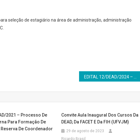
 para seleção de estagiário na área de administração, administração
C.
EDITAL 12/DEAD/2024 – Processo Seletivo para Cadastro de Reserva de Bolsista UAB/CAPES – Coordenador do Curso de Especialização em Ensino de Geografia da DEAD/UFVJM.
EAD/2021 – Processo De
Convite Aula Inaugural Dos Cursos Da
erna Para Formação De
DEAD, Da FACET E Da FIH (UFVJM)
 Reserva De Coordenador
29 de agosto de 2023
Ricardo Brasil