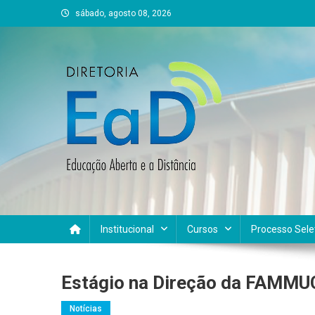
Skip
sábado, agosto 08, 2026
to
content
DEAD UFVJM
EAD UFVJM Página
Institucional
Cursos
Processo Sele
Estágio na Direção da FAMMU
Notícias