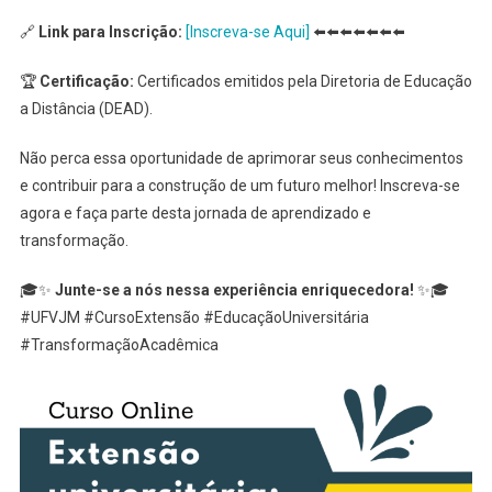
🔗
Link para Inscrição:
[Inscreva-s
e Aqui]
⬅️⬅️⬅️⬅️⬅️⬅️⬅️
🏆
Certificação:
Certificados emitidos pela Diretoria de Educação
a Distância (DEAD).
Não perca essa oportunidade de aprimorar seus conhecimentos
e contribuir para a construção de um futuro melhor! Inscreva-se
agora e faça parte desta jornada de aprendizado e
transformação.
🎓✨
Junte-se a nós nessa experiência enriquecedora!
✨🎓
#UFVJM #CursoExtensão #EducaçãoUniversitária
#TransformaçãoAcadêmica