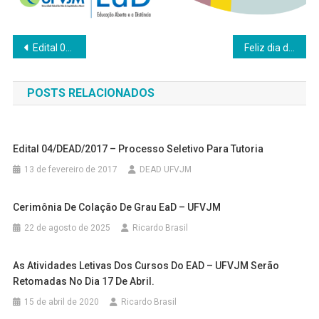
Navegação
Edital 05/DEAD/2024 – Seleção de candidatos para a Pós-Graduação Lato Sensu em Ensino de Geografia (ENGEO)
Feliz dia das Mulheres
de
POSTS RELACIONADOS
Post
Edital 04/DEAD/2017 – Processo Seletivo Para Tutoria
13 de fevereiro de 2017
DEAD UFVJM
Cerimônia De Colação De Grau EaD – UFVJM
22 de agosto de 2025
Ricardo Brasil
As Atividades Letivas Dos Cursos Do EAD – UFVJM Serão
Retomadas No Dia 17 De Abril.
15 de abril de 2020
Ricardo Brasil