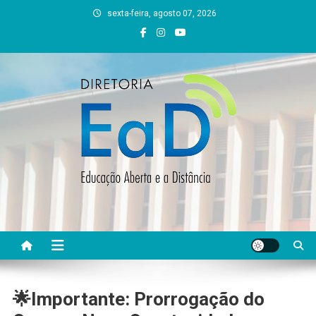
Skip
sexta-feira, agosto 07, 2026
to
content
DEAD UFVJM
EAD UFVJM Página
🌟Importante: Prorrogação do