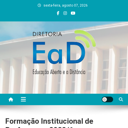
Skip
sexta-feira, agosto 07, 2026
to
content
DEAD UFVJM
EAD UFVJM Página
Formação Institucional de