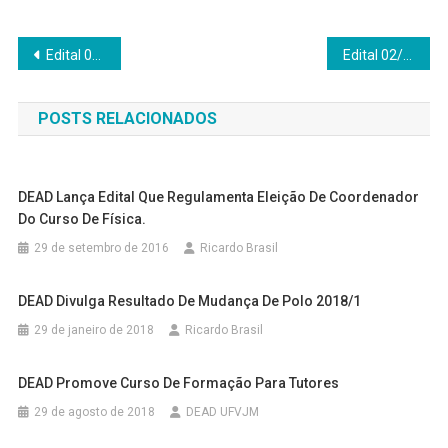
Navegação
Edital 01/DEAD/2023 – Formação de Cadastro Reserva para Coordenador de Curso de Especialização em Educação em Direitos Humanos, na modalidade a distância da UFVJM/UAB
Edital 02/DEAD/2023 – Processo seletivo de Professor Orientador voluntário – Curso de Pedagogia
de
POSTS RELACIONADOS
Post
DEAD Lança Edital Que Regulamenta Eleição De Coordenador
Do Curso De Física.
29 de setembro de 2016
Ricardo Brasil
DEAD Divulga Resultado De Mudança De Polo 2018/1
29 de janeiro de 2018
Ricardo Brasil
DEAD Promove Curso De Formação Para Tutores
29 de agosto de 2018
DEAD UFVJM