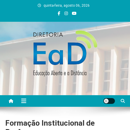
Skip
quinta-feira, agosto 06, 2026
to
content
DEAD UFVJM
EAD UFVJM Página
Formação Institucional de