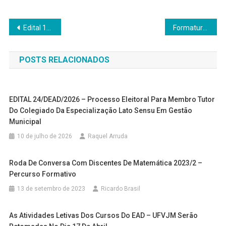
Navegação
Edital 17/DEAD/2022 – Eleição para membro docente externo.
Formatura EAD- Bacharelado em Administração Pública, Licenciaturas em Física, Química e Matemática
de
POSTS RELACIONADOS
Post
EDITAL 24/DEAD/2026 – Processo Eleitoral Para Membro Tutor
Do Colegiado Da Especialização Lato Sensu Em Gestão
Municipal
10 de julho de 2026
Raquel Arruda
Roda De Conversa Com Discentes De Matemática 2023/2 –
Percurso Formativo
13 de setembro de 2023
Ricardo Brasil
As Atividades Letivas Dos Cursos Do EAD – UFVJM Serão