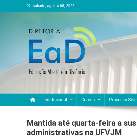
Skip
sábado, agosto 08, 2026
to
content
DEAD UFVJM
EAD UFVJM Página
Institucional
Cursos
Processo Sele
Mantida até quarta-feira a su
administrativas na UFVJM