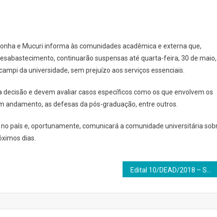
inhonha e Mucuri informa às comunidades acadêmica e externa que,
desabastecimento, continuarão suspensas até quarta-feira, 30 de maio,
campi da universidade, sem prejuízo aos serviços essenciais.
a decisão e devem avaliar casos específicos como os que envolvem os
 em andamento, as defesas da pós-graduação, entre outros.
no país e, oportunamente, comunicará a comunidade universitária sob
óximos dias.
Edital 10/DEAD/2018 – Seleção interna de professores BOLSISTAS