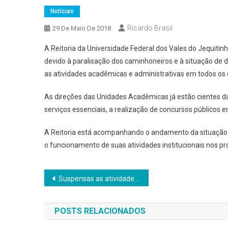
Notícias
Ricardo Brasil
29 De Maio De 2018
A Reitoria da Universidade Federal dos Vales do Jequit
devido à paralisação dos caminhoneiros e à situação de 
as atividades acadêmicas e administrativas em todos os 
As direções das Unidades Acadêmicas já estão cientes d
serviços essenciais, a realização de concursos públicos
A Reitoria está acompanhando o andamento da situação 
o funcionamento de suas atividades institucionais nos pr
Navegação
Suspensas as atividades administrativas e acadêmicas na UFVJM
de
POSTS RELACIONADOS
Post