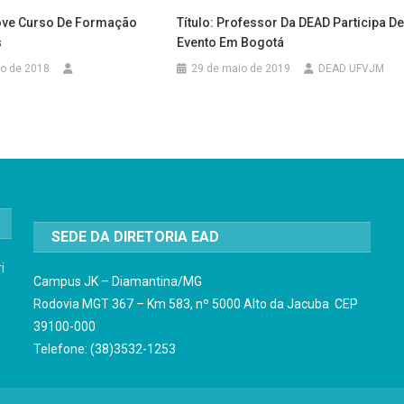
ve Curso De Formação
Título: Professor Da DEAD Participa D
s
Evento Em Bogotá
to de 2018
29 de maio de 2019
DEAD UFVJM
SEDE DA DIRETORIA EAD
i
Campus JK – Diamantina/MG
Rodovia MGT 367 – Km 583, nº 5000 Alto da Jacuba CEP
39100-000
Telefone: (38)3532-1253