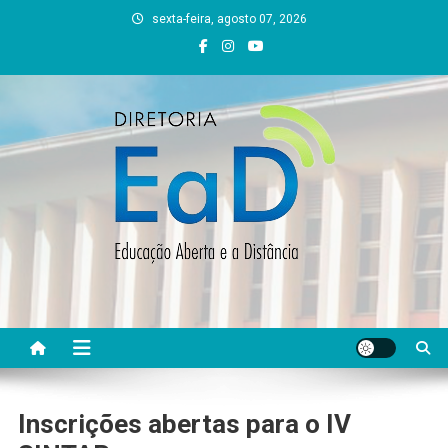
Skip
sexta-feira, agosto 07, 2026
to
content
DEAD UFVJM
EAD UFVJM Página
Inscrições abertas para o IV