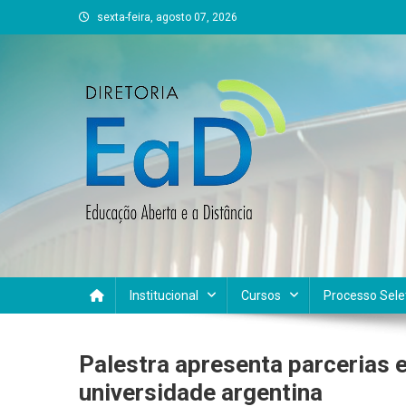
Skip
sexta-feira, agosto 07, 2026
to
content
DEAD UFVJM
EAD UFVJM Página
Institucional
Cursos
Processo Sele
Palestra apresenta parcerias 
universidade argentina