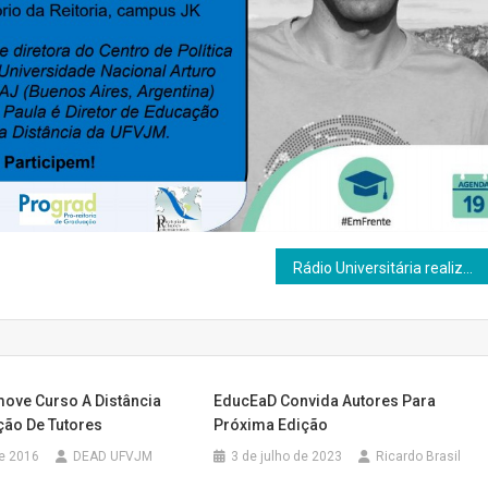
Rádio Universitária realiza 5ª Campanha de Doação de Sangue
ove Curso A Distância
EducEaD Convida Autores Para
ão De Tutores
Próxima Edição
de 2016
DEAD UFVJM
3 de julho de 2023
Ricardo Brasil