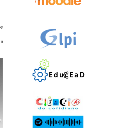
os
 a