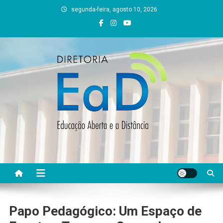
Skip
segunda-feira, agosto 10, 2026
to
content
DEAD UFVJM
EAD UFVJM Página
Papo Pedagógico: Um Espaço de