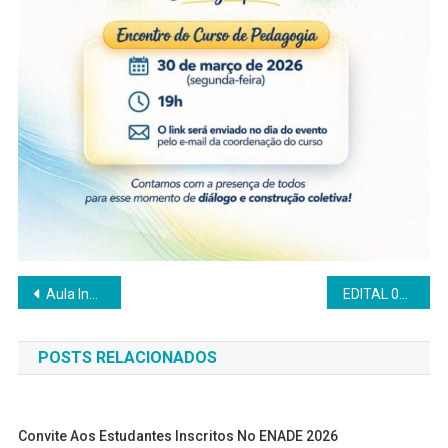
Navegação
Aula Inaugural do Curso de Pedagogia: Ser pedagoga(o): da formação à atuação
EDITAL 08/DEAD/2026 – seleção interna para formação de cadastro reserva de Coordenador de Curso de Licenciatura em Física.
de
POSTS RELACIONADOS
Post
Convite Aos Estudantes Inscritos No ENADE 2026