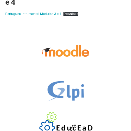
e 4
Portugues-Intrumental-Modulos-3-e-4
Download