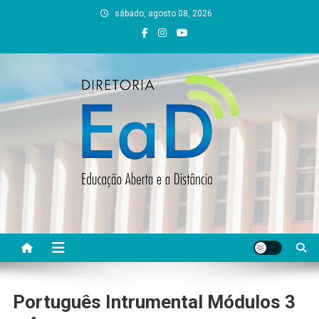
Skip
sábado, agosto 08, 2026
to
content
DEAD UFVJM
EAD UFVJM Página
Português Intrumental Módulos 3