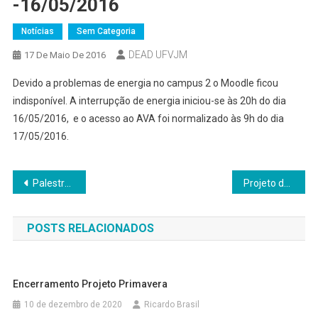
-16/05/2016
Notícias
Sem Categoria
DEAD UFVJM
17 De Maio De 2016
Devido a problemas de energia no campus 2 o Moodle ficou
indisponível. A interrupção de energia iniciou-se às 20h do dia
16/05/2016, e o acesso ao AVA foi normalizado às 9h do dia
17/05/2016.
Navegação
Palestra: As Tecnologias da EaD e o Ensino de Ciências e Matemática – 13 de Maio às 17hs – Campus JK –
Projeto de extensão TICEC oferece oficina sobre lousa digital
de
POSTS RELACIONADOS
Post
Encerramento Projeto Primavera
10 de dezembro de 2020
Ricardo Brasil