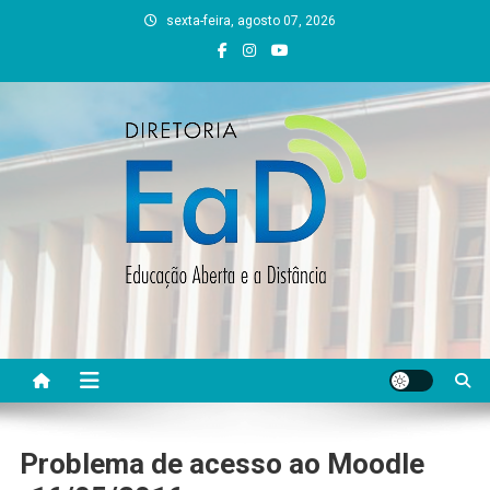
Skip
sexta-feira, agosto 07, 2026
to
content
DEAD UFVJM
EAD UFVJM Página
Problema de acesso ao Moodle