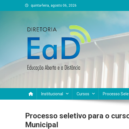
Skip
quinta-feira, agosto 06, 2026
to
content
DEAD UFVJM
EAD UFVJM Página
Institucional
Cursos
Processo Sele
Processo seletivo para o curs
Municipal