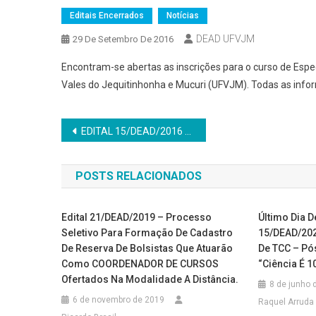
Editais Encerrados
Notícias
DEAD UFVJM
29 De Setembro De 2016
Encontram-se abertas as inscrições para o curso de Espe
Vales do Jequitinhonha e Mucuri (UFVJM). Todas as info
Navegação
EDITAL 15/DEAD/2016 – Seleção Interna de Professores Bolsistas
de
POSTS RELACIONADOS
Post
Edital 21/DEAD/2019 – Processo
Último Dia D
Seletivo Para Formação De Cadastro
15/DEAD/202
De Reserva De Bolsistas Que Atuarão
De TCC – Pó
Como COORDENADOR DE CURSOS
“Ciência É 10
Ofertados Na Modalidade A Distância.
8 de junho 
6 de novembro de 2019
Raquel Arruda