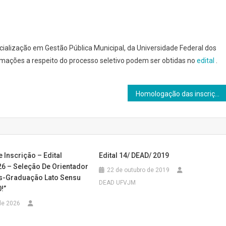
cialização em Gestão Pública Municipal, da Universidade Federal dos
rmações a respeito do processo seletivo podem ser obtidas no
edital
.
Homologação das inscrições relativas ao Processo Seletivo – EDITAL 14/DEAD/2016
e Inscrição – Edital
Edital 14/ DEAD/ 2019
6 – Seleção De Orientador
22 de outubro de 2019
s-Graduação Lato Sensu
DEAD UFVJM
!”
de 2026