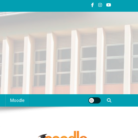
s
Moodle
a