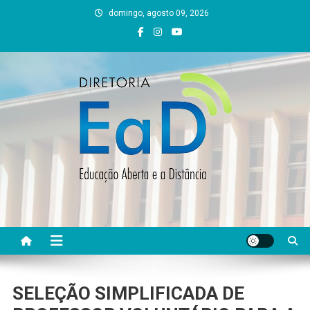
Skip
domingo, agosto 09, 2026
to
content
DEAD UFVJM
EAD UFVJM Página
SELEÇÃO SIMPLIFICADA DE