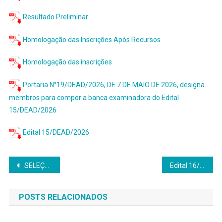
Resultado Preliminar
Homologação das Inscrições Após Recursos
Homologação das inscrições
Portaria N°19/DEAD/2026, DE 7 DE MAIO DE 2026, designa
membros para compor a banca examinadora do Edital
15/DEAD/2026
Edital 15/DEAD/2026
Navegação
SELEÇÃO PARA CADASTRO RESERVA DE PROFESSOR BOLSISTA PARA O CURSO DE ADMINISTRAÇÃO PÚBLICA NA MODALIDADE A DISTÂNCIA – EDITAL 14/DEAD/2026
Edital 16/DEAD/2026 – Processo Seletivo para TUTORES PRESENCIAIS
de
POSTS RELACIONADOS
Post