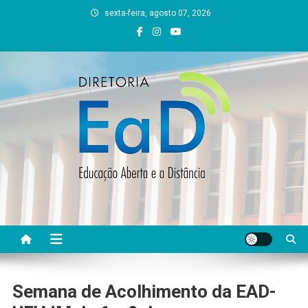
Skip
sexta-feira, agosto 07, 2026
to
content
DEAD UFVJM
EAD UFVJM Página
Semana de Acolhimento da EAD-