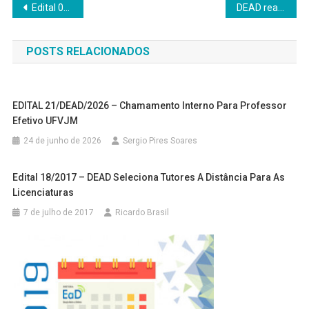
Navegação
Edital 08/DEAD/2023 – Seleção de candidatos às vagas ofertadas para o curso de Pós-Graduação Lato Sensu em Educação em Direitos Humanos (EDH)
DEAD realiza semana de acolhimento aos estudantes. Veja fotos!
de
POSTS RELACIONADOS
Post
EDITAL 21/DEAD/2026 – Chamamento Interno Para Professor
Efetivo UFVJM
24 de junho de 2026
Sergio Pires Soares
Edital 18/2017 – DEAD Seleciona Tutores A Distância Para As
Licenciaturas
7 de julho de 2017
Ricardo Brasil