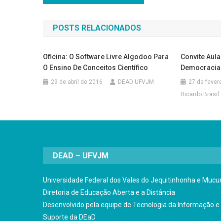
de
POSTS RELACIONADOS
Post
Oficina: O Software Livre Algodoo Para
Convite Aula
O Ensino De Conceitos Científico
Democracia
29 de abril de 2016
DEAD UFVJM
27 de fever
Ricardo Brasil
DEAD – UFVJM
Universidade Federal dos Vales do Jequitinhonha e Mucur
Diretoria de Educação Aberta e a Distância
Desenvolvido pela equipe de Tecnologia da Informação e
Suporte da DEaD