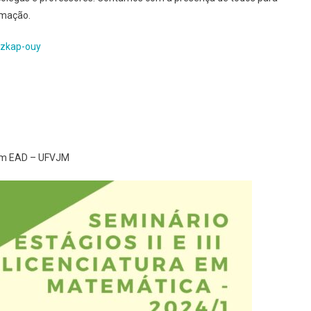
rmação.
-zkap-ouy
 em EAD – UFVJM