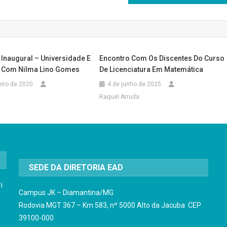
 Inaugural – Universidade E
Encontro Com Os Discentes Do Curso
 Com Nilma Lino Gomes
De Licenciatura Em Matemática
eiro de 2020
4 de junho de 2025
Raquel Arruda
SEDE DA DIRETORIA EAD
i
Campus JK – Diamantina/MG
Rodovia MGT 367 – Km 583, nº 5000 Alto da Jacuba CEP
39100-000