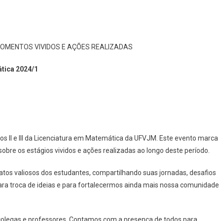
MOMENTOS VIVIDOS E AÇÕES REALIZADAS
ática 2024/1
os II e III da Licenciatura em Matemática da UFVJM. Este evento marca
bre os estágios vividos e ações realizadas ao longo deste período.
atos valiosos dos estudantes, compartilhando suas jornadas, desafios
ra troca de ideias e para fortalecermos ainda mais nossa comunidade
 colegas e professores. Contamos com a presença de todos para