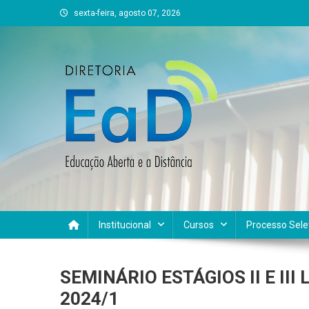
Skip
sexta-feira, agosto 07, 2026
to
content
DEAD UFVJM
EAD UFVJM Página
Institucional
Cursos
Processo Sele
SEMINÁRIO ESTÁGIOS II E II
2024/1