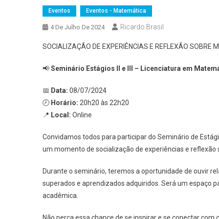
Eventos
Eventos - Matemática
Ricardo Brasil
4 De Julho De 2024
SOCIALIZAÇÃO DE EXPERIÊNCIAS E REFLEXÃO SOBRE 
📢
Seminário Estágios II e III – Licenciatura em Matem
📅
Data:
08/07/2024
🕗
Horário:
20h20 às 22h20
📍
Local:
Online
Convidamos todos para participar do Seminário de Estági
um momento de socialização de experiências e reflexão so
Durante o seminário, teremos a oportunidade de ouvir rel
superados e aprendizados adquiridos. Será um espaço pa
acadêmica.
Não perca essa chance de se inspirar e se conectar com