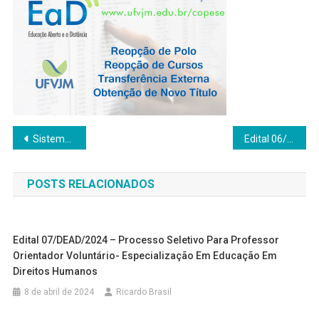
Navegação
Sistema de Bibliotecas da UFVJM disponibiliza acesso à plataforma Minha Biblioteca
Edital 06/DEAD/2019 – Consulta para escolha dos membros do Colegiado Único das Licenciaturas da DEAD
de
POSTS RELACIONADOS
Post
Edital 07/DEAD/2024 – Processo Seletivo Para Professor
Orientador Voluntário- Especialização Em Educação Em
Direitos Humanos
8 de abril de 2024
Ricardo Brasil