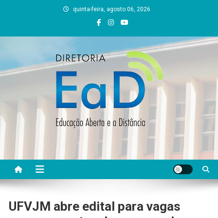
Skip
quinta-feira, agosto 06, 2026
to
content
DEAD UFVJM
EAD UFVJM Página
UFVJM abre edital para vagas