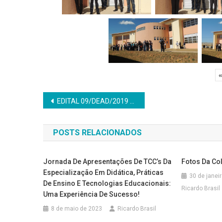
«
Navegação
EDITAL 09/DEAD/2019 – Processo de seleção de tutores presenciais
de
POSTS RELACIONADOS
Post
Jornada De Apresentações De TCC’s Da
Fotos Da Co
Especialização Em Didática, Práticas
30 de janei
De Ensino E Tecnologias Educacionais:
Ricardo Brasil
Uma Experiência De Sucesso!
8 de maio de 2023
Ricardo Brasil