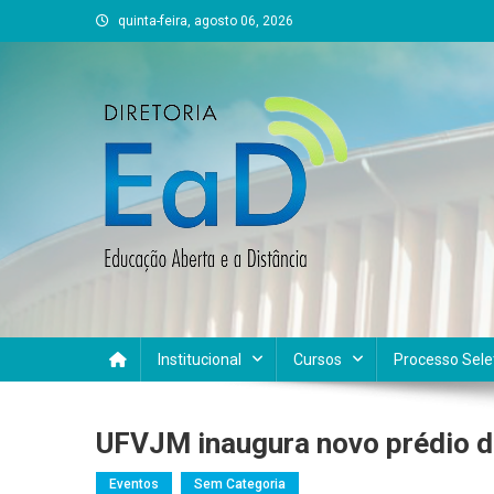
Skip
quinta-feira, agosto 06, 2026
to
content
DEAD UFVJM
EAD UFVJM Página
Institucional
Cursos
Processo Sele
UFVJM inaugura novo prédio 
Eventos
Sem Categoria