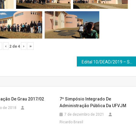
‹
›
»
2
de
4
Edital 10/DEAD/2019 – Seleção interna de professores BOLSISTAS que atuarão nas disciplinas do curso de Bacharelado em Administração Pública
lação De Grau 2017/02
7º Simpósio Integrado De
Administração Pública Da UFVJM
ro de 2018
7 de dezembro de 2021
Ricardo Brasil