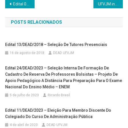
Navegação
Edital 08/ DEAD/ 2019 – Seleção interna de professores bolsistas
UFVJM inaugura novo prédio da DEAD
de
POSTS RELACIONADOS
Post
Edital 13/DEAD/2018 – Seleção De Tutores Presenciais
16 de agosto de 2018
DEAD UFVJM
Edital 24/DEAD/2023 – Seleção Interna De Formação De
Cadastro De Reserva De Professores Bolsistas – Projeto De
Apoio Pedagógico A Distância Para Preparação Para O Exame
Nacional Do Ensino Médio – ENEM
5 de julho de 2023
Ricardo Brasil
Edital 11/DEAD/2023 – Eleição Para Membro Discente Do
Colegiado Do Curso De Administração Pública
4 de abril de 2023
DEAD UFVJM