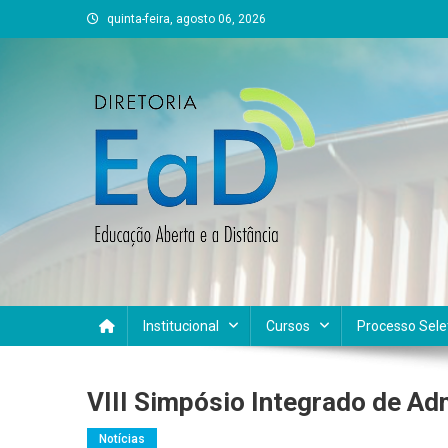
Skip
quinta-feira, agosto 06, 2026
to
content
DEAD UFVJM
EAD UFVJM Página
Institucional
Cursos
Processo Sele
VIII Simpósio Integrado de Ad
Notícias