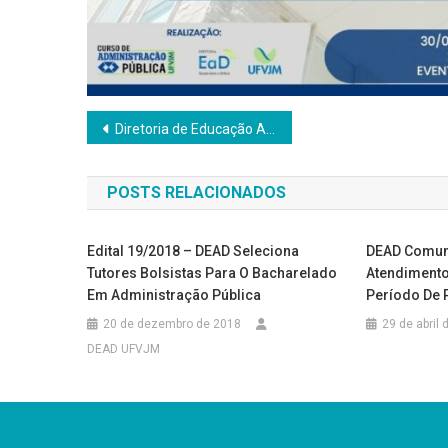
Navegação
Diretoria de Educação Aberta e a Distância realiza evento – 3º Ciclo de Políticas Públicas para os Polos de Apoio Presencial
de
POSTS RELACIONADOS
Post
Edital 19/2018 – DEAD Seleciona
DEAD Comun
Tutores Bolsistas Para O Bacharelado
Atendimento
Em Administração Pública
Período De 
20 de dezembro de 2018
29 de abril
DEAD UFVJM