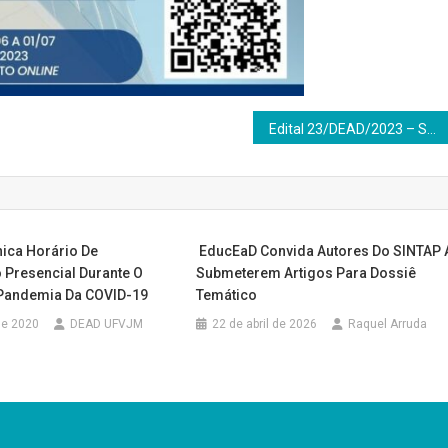
Edital 23/DEAD/2023 – Seleção interna de formação de cadastro de reserva de professores BOLSISTAS
ica Horário De
EducEaD Convida Autores Do SINTAP 
 Presencial Durante O
Submeterem Artigos Para Dossiê
Pandemia Da COVID-19
Temático
 de 2020
DEAD UFVJM
22 de abril de 2026
Raquel Arruda