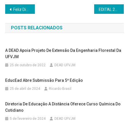
Navegação
Feliz Dia dos Professores!
EDITAL 21/DEAD/2025 PROCESSO SELETIVO PARA CADASTRO DE RESERVA DE TUTORES BOLSISTAS UAB/CAPES
de
POSTS RELACIONADOS
Post
A DEAD Apoia Projeto De Extensão Da Engenharia Florestal Da
UFVJM
25 de outubro de 2022
DEAD UFVJM
EducEad Abre Submissão Para 5ª Edição
25 de abril de 2024
Ricardo Brasil
Diretoria De Educação A Distância Oferece Curso Química Do
Cotidiano
5 de fevereiro de 2024
DEAD UFVJM