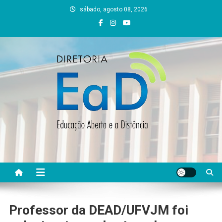
Skip
sábado, agosto 08, 2026
to
content
DEAD UFVJM
EAD UFVJM Página
Professor da DEAD/UFVJM foi