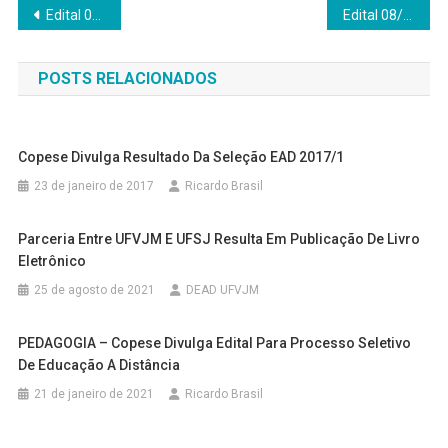
Navegação
Edital 07/DEAD/2019 – Eleição para coordenação e vice do curso de Pedagogia na modalidade a distância
Edital 08/ DEAD/ 2019 – Seleção interna de professores bolsistas
de
POSTS RELACIONADOS
Post
Copese Divulga Resultado Da Seleção EAD 2017/1
23 de janeiro de 2017
Ricardo Brasil
Parceria Entre UFVJM E UFSJ Resulta Em Publicação De Livro
Eletrônico
25 de agosto de 2021
DEAD UFVJM
PEDAGOGIA – Copese Divulga Edital Para Processo Seletivo
De Educação A Distância
21 de janeiro de 2021
Ricardo Brasil