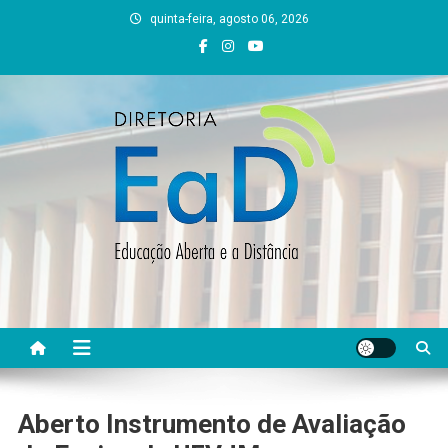
Skip
quinta-feira, agosto 06, 2026
to
content
DEAD UFVJM
EAD UFVJM Página
Aberto Instrumento de Avaliação