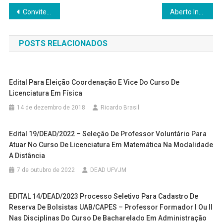
Navegação
Convite inauguração prédio DEAD/UFVJM
Aberto Instrumento de Avaliação do Ensino da UFVJM
de
POSTS RELACIONADOS
Post
Edital Para Eleição Coordenação E Vice Do Curso De
Licenciatura Em Física
14 de dezembro de 2018
Ricardo Brasil
Edital 19/DEAD/2022 – Seleção De Professor Voluntário Para
Atuar No Curso De Licenciatura Em Matemática Na Modalidade
A Distância
7 de outubro de 2022
DEAD UFVJM
EDITAL 14/DEAD/2023 Processo Seletivo Para Cadastro De
Reserva De Bolsistas UAB/CAPES – Professor Formador I Ou II
Nas Disciplinas Do Curso De Bacharelado Em Administração