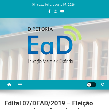
Skip
sexta-feira, agosto 07, 2026
to
content
DEAD UFVJM
EAD UFVJM Página
Edital 07/DEAD/2019 – Eleição