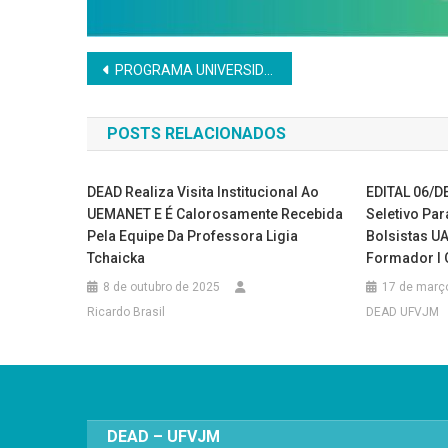
Navegação
PROGRAMA UNIVERSIDADE ABERTA DO BRASIL PROCESSO SELETIVO PARA CADASTRO DE RESERVA DE BOLSISTA UAB/CAPES – COORDENADOR CURSO NA MODALIDADE A DISTÂNCIA – DEAD/UFVJM – EDITAL 19/DEAD/2025
de
POSTS RELACIONADOS
Post
DEAD Realiza Visita Institucional Ao
EDITAL 06/D
UEMANET E É Calorosamente Recebida
Seletivo Pa
Pela Equipe Da Professora Ligia
Bolsistas U
Tchaicka
Formador I O
8 de outubro de 2025
17 de març
Ricardo Brasil
DEAD UFVJM
DEAD – UFVJM