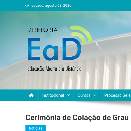
Skip
sábado, agosto 08, 2026
to
content
DEAD UFVJM
EAD UFVJM Página
Institucional
Cursos
Processo Sele
Cerimônia de Colação de Gra
Notícias