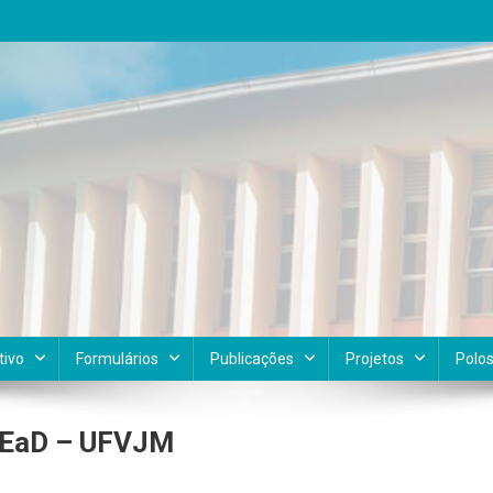
tivo
Formulários
Publicações
Projetos
Polo
u EaD – UFVJM