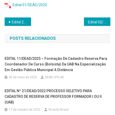
Edital 01/DEAD/2020
Navegação
Edital 22/2020/PRPPG – Especialização em Matemática para o Ensino Médio: Matemática na Prática
Edital 02/DEAD/2020 – Seleção de BOLSISTAS para a formação de cadastro de reserva de TUTORES PRESENCIAIS
de
POSTS RELACIONADOS
Post
EDITAL 11/DEAD/2025 – Formação De Cadastro Reserva Para
Coordenador De Curso (bolsista) Da UAB Na Especialização
Em Gestão Pública Municipal A Distância
30 de maio de 2025
DEAD UFVJM
EDITAL Nº 21/DEAD/2022 PROCESSO SELETIVO PARA
CADASTRO DE RESERVA DE PROFESSOR FORMADOR I OU II
(UAB)
17 de outubro de 2022
Ricardo Brasil