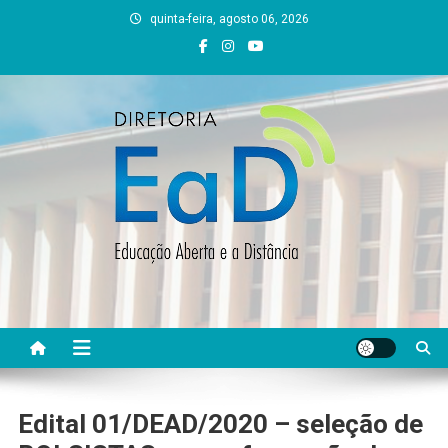
Skip
quinta-feira, agosto 06, 2026
to
content
DEAD UFVJM
EAD UFVJM Página
Edital 01/DEAD/2020 – seleção de