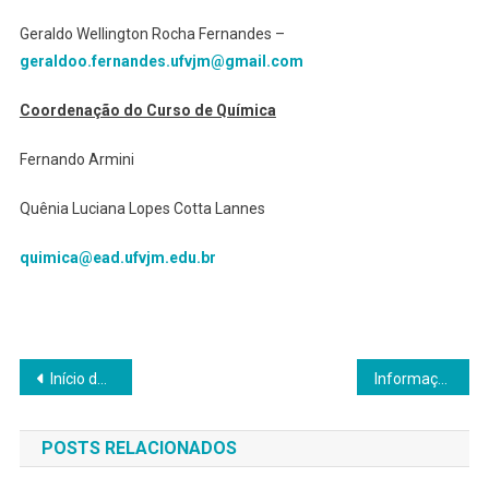
Geraldo Wellington Rocha Fernandes –
geraldoo.fernandes.ufvjm@gmail.com
Coordenação do Curso de Química
Fernando Armini
Quênia Luciana Lopes Cotta Lannes
quimica@ead.ufvjm.edu.br
Navegação
Início das aulas dos cursos de especialização
Informação aos calouros do curso de Licenciatura em Matemática
de
POSTS RELACIONADOS
Post