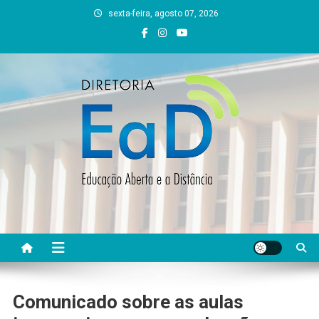
Skip
sexta-feira, agosto 07, 2026
to
content
DEAD UFVJM
EAD UFVJM Página
Comunicado sobre as aulas