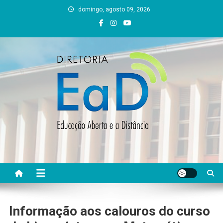
Skip
domingo, agosto 09, 2026
to
content
DEAD UFVJM
EAD UFVJM Página
Informação aos calouros do curso