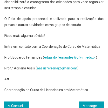
disponibilizará o cronograma das atividades para você organizar
seu tempo e estudar.
O Polo de apoio presencial é utilizado para a realização das
provas e outras atividades como grupos de estudo.
Ficou mais alguma dúvida?
Entre em contato com à Coordenação do Curso de Matemática
Prof. Eduardo Fernandes (
eduardo.fernandes@ufvjm.edu.br
)
Prof.ª Adriana Assis (
aassisferreira@gmail.com
)
Att.,
Coordenação do Curso de Licenciatura em Matemática
Navegação
Comunicado sobre as aulas inaugurais para as graduações
Mensagem de boas vindas aos ingressantes dos cursos de graduação