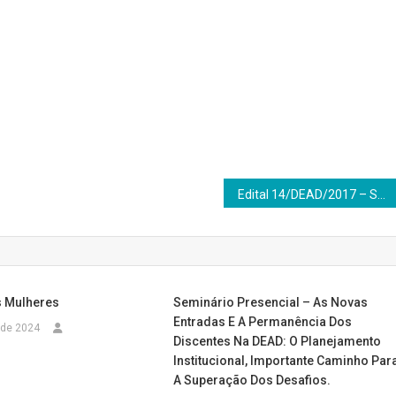
Edital 14/DEAD/2017 – Seleção de professor voluntário para a área de Física
s Mulheres
Seminário Presencial – As Novas
Entradas E A Permanência Dos
 de 2024
Discentes Na DEAD: O Planejamento
Institucional, Importante Caminho Par
A Superação Dos Desafios.