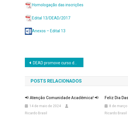
Homologação das inscrições
Edital 13/DEAD/2017
Anexos – Edital 13
Navegação
DEAD promove curso de formação para tutores
de
POSTS RELACIONADOS
Post
📢 Atenção Comunidade Acadêmica! 📢
Feliz Dia Da
14 de maio de 2024
8 de março
Ricardo Brasil
Ricardo Brasil