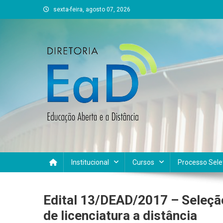
Skip
sexta-feira, agosto 07, 2026
to
content
DEAD UFVJM
EAD UFVJM Página
Institucional
Cursos
Processo Sele
Edital 13/DEAD/2017 – Seleção
de licenciatura a distância