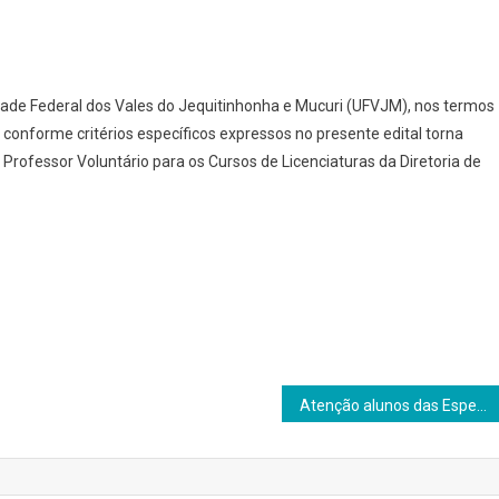
idade Federal dos Vales do Jequitinhonha e Mucuri (UFVJM), nos termos
conforme critérios específicos expressos no presente edital torna
 Professor Voluntário para os Cursos de Licenciaturas da Diretoria de
Atenção alunos das Especializações da DEAD/UFVJM