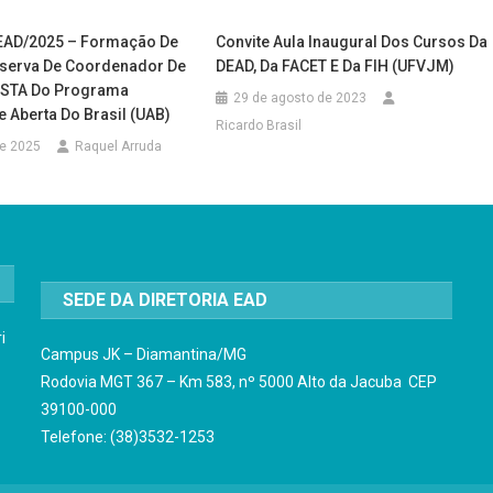
EAD/2025 – Formação De
Convite Aula Inaugural Dos Cursos Da
serva De Coordenador De
DEAD, Da FACET E Da FIH (UFVJM)
ISTA Do Programa
29 de agosto de 2023
 Aberta Do Brasil (UAB)
Ricardo Brasil
de 2025
Raquel Arruda
SEDE DA DIRETORIA EAD
i
Campus JK – Diamantina/MG
Rodovia MGT 367 – Km 583, nº 5000 Alto da Jacuba CEP
39100-000
Telefone: (38)3532-1253