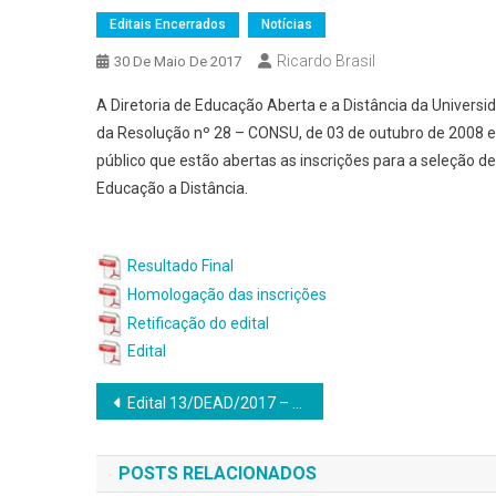
Editais Encerrados
Notícias
Ricardo Brasil
30 De Maio De 2017
A Diretoria de Educação Aberta e a Distância da Univers
da Resolução nº 28 – CONSU, de 03 de outubro de 2008 e 
público que estão abertas as inscrições para a seleção de
Educação a Distância.
Resultado Final
Homologação das inscrições
Retificação do edital
Edital
Navegação
Edital 13/DEAD/2017 – Seleção de bolsistas para atuar nos cursos de licenciatura a distância
de
POSTS RELACIONADOS
Post