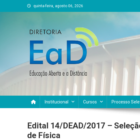
Skip
quinta-feira, agosto 06, 2026
to
content
DEAD UFVJM
EAD UFVJM Página
Institucional
Cursos
Processo Sele
Edital 14/DEAD/2017 – Seleção
de Física