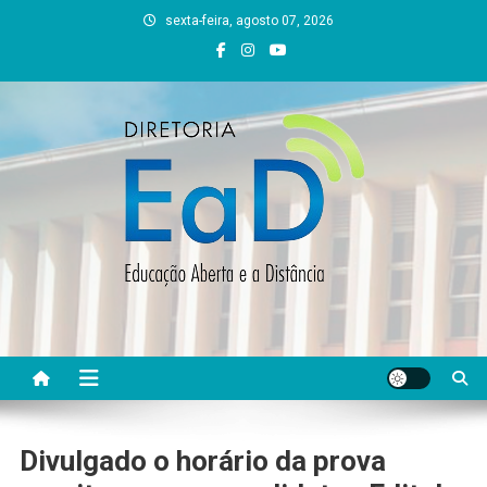
Skip
sexta-feira, agosto 07, 2026
to
content
DEAD UFVJM
EAD UFVJM Página
Divulgado o horário da prova