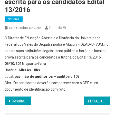
escrita para os candidatos Edital
13/2016
Notícias
Ricardo Brasil
4 De Outubro De 2016
O Diretor de Educação Aberta e a Distância da Universidade
Federal dos Vales do Jequitinhonha e Mucuri – DEAD/UFVJM, no
uso de suas atribuições legais, torna público o horário e local da
prova escrita para os candidatos à tutoria do Edital 13/2016.
05/10/2016, quarta-feira
Horário:
14hs às 18hs
Local:
pavilhão de auditórios – auditório 103
Obs.: Os candidatos deverão comparecer com o CPF e um
documento de identificação com foto.
Navegação
Resultado da Análise de Títulos – EDITAL 14/DEAD/2016
EDITAL 17/DEAD/2016 – Seleção de Tutores a Distância
de