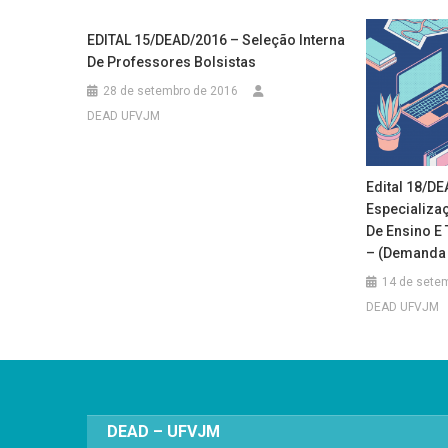
EDITAL 15/DEAD/2016 – Seleção Interna
De Professores Bolsistas
28 de setembro de 2016
DEAD UFVJM
Edital 18/D
Especializaç
De Ensino E
– (Demanda 
14 de sete
DEAD UFVJM
DEAD – UFVJM