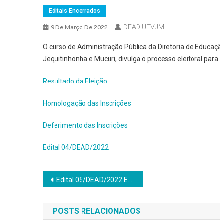
Editais Encerrados
DEAD UFVJM
9 De Março De 2022
O curso de Administração Pública da Diretoria de Educaçã
Jequitinhonha e Mucuri, divulga o processo eleitoral para
Resultado da Eleição
Homologação das Inscrições
Deferimento das Inscrições
Edital 04/DEAD/2022
Navegação
Edital 05/DEAD/2022 EDITAL DE ELEIÇÃO PARA MEMBRO DOCENTE DO COLEGIADO DO CURSO
de
POSTS RELACIONADOS
Post