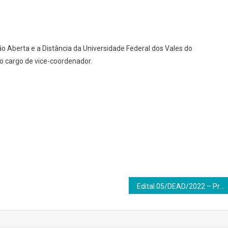
o Aberta e a Distância da Universidade Federal dos Vales do
 o cargo de vice-coordenador.
Edital 05/DEAD/2022 – Processo Seletivo para cadastro de reserva de bolsista – Professor Formador