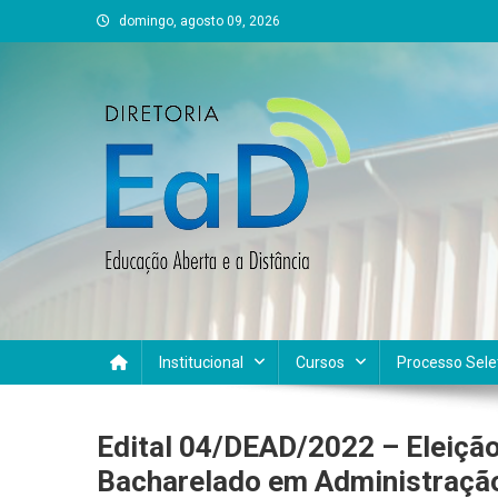
Skip
domingo, agosto 09, 2026
to
content
DEAD UFVJM
EAD UFVJM Página
Institucional
Cursos
Processo Sele
Edital 04/DEAD/2022 – Eleiçã
Bacharelado em Administração