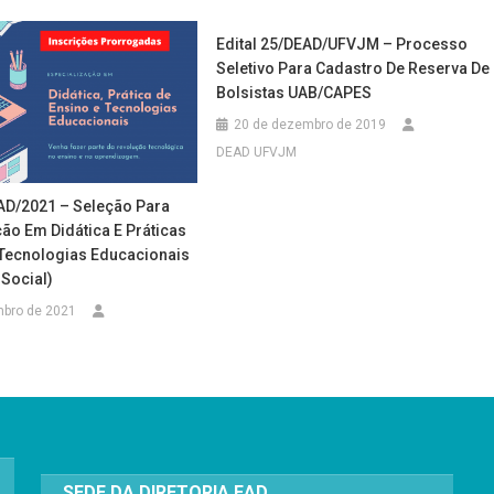
Edital 25/DEAD/UFVJM – Processo
Seletivo Para Cadastro De Reserva De
Bolsistas UAB/CAPES
20 de dezembro de 2019
DEAD UFVJM
EAD/2021 – Seleção Para
ão Em Didática E Práticas
 Tecnologias Educacionais
Social)
mbro de 2021
SEDE DA DIRETORIA EAD