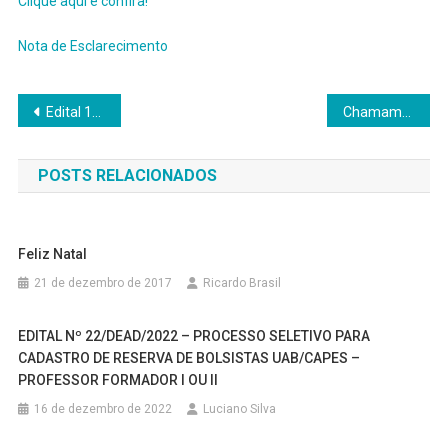
Clique aqui e confira!
Nota de Esclarecimento
Navegação
Edital 13/DEAD/2019 – Seleção de Tutores Presenciais
Chamamento Interno para Professor Efetivo da UFVJM, até às 14h do dia 25/10
de
POSTS RELACIONADOS
Post
Feliz Natal
21 de dezembro de 2017
Ricardo Brasil
EDITAL Nº 22/DEAD/2022 – PROCESSO SELETIVO PARA
CADASTRO DE RESERVA DE BOLSISTAS UAB/CAPES –
PROFESSOR FORMADOR I OU II
16 de dezembro de 2022
Luciano Silva