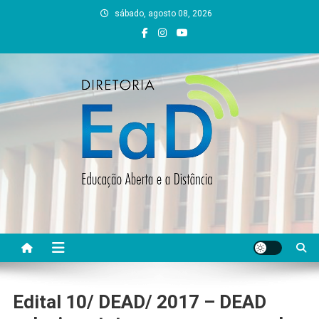
Skip
sábado, agosto 08, 2026
to
content
DEAD UFVJM
EAD UFVJM Página
Edital 10/ DEAD/ 2017 – DEAD