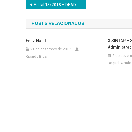
Navegação
Edital 18/2018 – DEAD seleciona professores bolsistas para o curso de bacharelado em Administração Pública
de
POSTS RELACIONADOS
Post
Feliz Natal
X SINTAP – 
Administraç
21 de dezembro de 2017
2 de dezem
Ricardo Brasil
Raquel Arruda