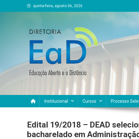
Skip
quinta-feira, agosto 06, 2026
to
content
DEAD UFVJM
EAD UFVJM Página
Institucional
Cursos
Processo Sele
Edital 19/2018 – DEAD selecio
bacharelado em Administraçã