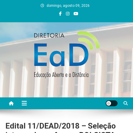
Skip
domingo, agosto 09, 2026
to
content
DEAD UFVJM
EAD UFVJM Página
Edital 11/DEAD/2018 – Seleção