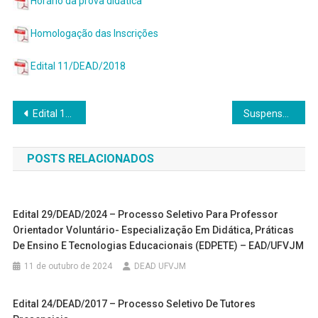
Horário da prova didática
Homologação das Inscrições
Edital 11/DEAD/2018
Navegação
Edital 10/DEAD/2018 – Seleção interna de professores BOLSISTAS
Suspensão do Processo Seletivo para os Cursos de Graduação a Distância-EAD, regido pelos Editais 05 e 17/2018
de
POSTS RELACIONADOS
Post
Edital 29/DEAD/2024 – Processo Seletivo Para Professor
Orientador Voluntário- Especialização Em Didática, Práticas
De Ensino E Tecnologias Educacionais (EDPETE) – EAD/UFVJM
11 de outubro de 2024
DEAD UFVJM
Edital 24/DEAD/2017 – Processo Seletivo De Tutores